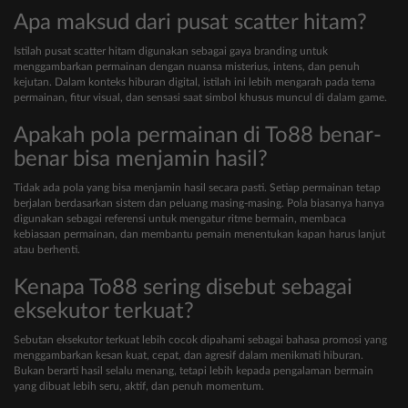
Apa maksud dari pusat scatter hitam?
Istilah pusat scatter hitam digunakan sebagai gaya branding untuk
menggambarkan permainan dengan nuansa misterius, intens, dan penuh
kejutan. Dalam konteks hiburan digital, istilah ini lebih mengarah pada tema
permainan, fitur visual, dan sensasi saat simbol khusus muncul di dalam game.
Apakah pola permainan di To88 benar-
benar bisa menjamin hasil?
Tidak ada pola yang bisa menjamin hasil secara pasti. Setiap permainan tetap
berjalan berdasarkan sistem dan peluang masing-masing. Pola biasanya hanya
digunakan sebagai referensi untuk mengatur ritme bermain, membaca
kebiasaan permainan, dan membantu pemain menentukan kapan harus lanjut
atau berhenti.
Kenapa To88 sering disebut sebagai
eksekutor terkuat?
Sebutan eksekutor terkuat lebih cocok dipahami sebagai bahasa promosi yang
menggambarkan kesan kuat, cepat, dan agresif dalam menikmati hiburan.
Bukan berarti hasil selalu menang, tetapi lebih kepada pengalaman bermain
yang dibuat lebih seru, aktif, dan penuh momentum.