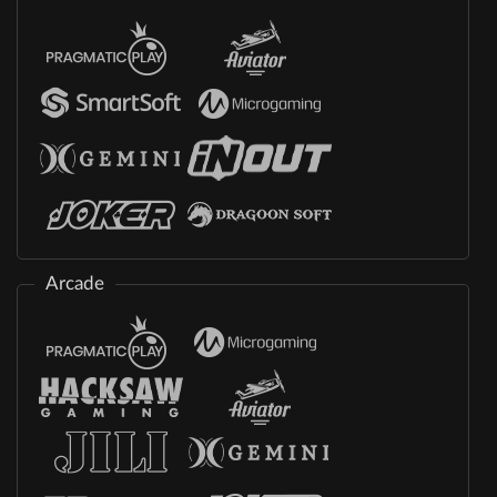
Arcade