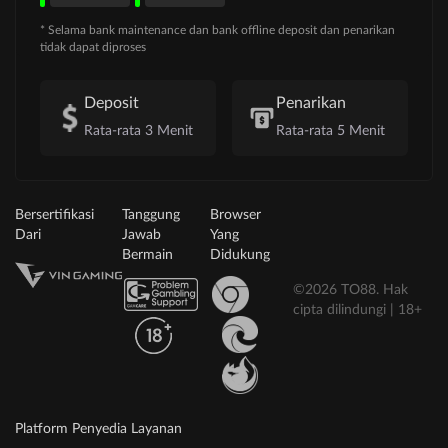
* Selama bank maintenance dan bank offline deposit dan penarikan
tidak dapat diproses
Deposit
Penarikan
Rata-rata 3 Menit
Rata-rata 5 Menit
Bersertifikasi
Tanggung
Browser
Dari
Jawab
Yang
Bermain
Didukung
©2026 TO88. Hak
cipta dilindungi | 18+
Platform Penyedia Layanan