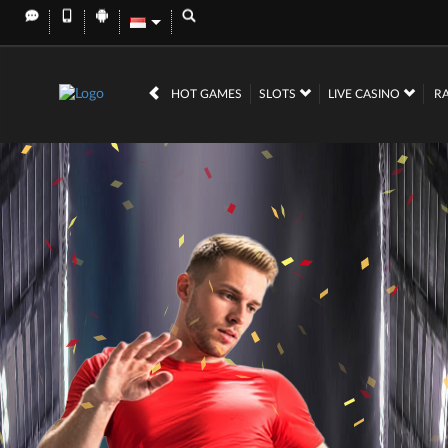
HOT GAMES
SLOTS
LIVE CASINO
R